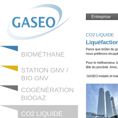
Entreprise
CO2 LIQUIDE
Liquéfacti
Parce que brûler du ga
BIOMÉTHANE
nous préférons récupé
Pour le méthaniseur, l
tête du procédé. Ainsi,
STATION GNV /
GASEO installe et mai
BIO GNV
COGÉNÉRATION
BIOGAZ
CO2 LIQUIDE