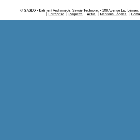
© GASEO - Batiment Andromède, Savoie Technolac - 108 Avenue Lac Léman, BP
Entreprise
Plaquette
Actus
Mentions Légales
Comm