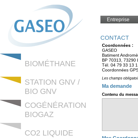
Entreprise
CONTACT
Coordonnées :
GASEO
Batiment Andromè
BP 70313, 73290 
BIOMÉTHANE
Tél. 04 79 33 13 
Coordonnées GPS 
Les champs obligatoi
STATION GNV /
Ma demande
BIO GNV
Contenu du mess
COGÉNÉRATION
BIOGAZ
CO2 LIQUIDE