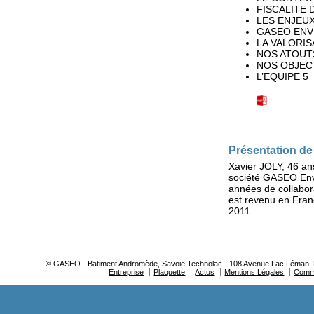
FISCALITE 
LES ENJEUX
GASEO EN
LA VALORIS
NOS ATOUT
NOS OBJECT
L’EQUIPE 5
Présentation de
Xavier JOLY, 46 ans
société GASEO Envi
années de collabor
est revenu en Fran
2011...
© GASEO - Batiment Andromède, Savoie Technolac - 108 Avenue Lac Léman, BP
Entreprise
Plaquette
Actus
Mentions Légales
Comm