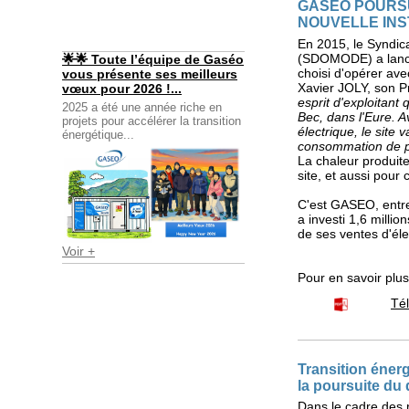
GASEO POURS
NOUVELLE INS
En 2015, le Syndic
(SDOMODE) a lancé
🌟🌟 Toute l’équipe de Gaséo
choisi d'opérer a
vous présente ses meilleurs
Xavier JOLY, son Pr
vœux pour 2026 !...
esprit d'exploitant 
2025 a été une année riche en
Bec, dans l'Eure. 
projets pour accélérer la transition
électrique, le site v
énergétique...
consommation de pl
La chaleur produite
site, et aussi pour
C'est GASEO, entre
a investi 1,6 milli
de ses ventes d'élec
Voir +
Pour en savoir plu
Té
Transition énerg
la poursuite du 
Dans le cadre des r