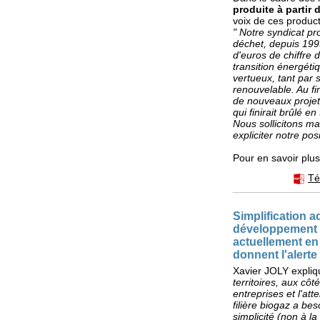
produite à partir 
voix de ces produc
" Notre syndicat pr
déchet, depuis 1995
d'euros de chiffre d
transition énergéti
vertueux, tant par 
renouvelable. Au fi
de nouveaux projets
qui finirait brûlé en
Nous sollicitons m
expliciter notre posi
Pour en savoir plu
Té
Simplification ad
développement d
actuellement en 
donnent l'alerte
Xavier JOLY expliq
territoires, aux cô
entreprises et l'att
filière biogaz a bes
simplicité (non à la