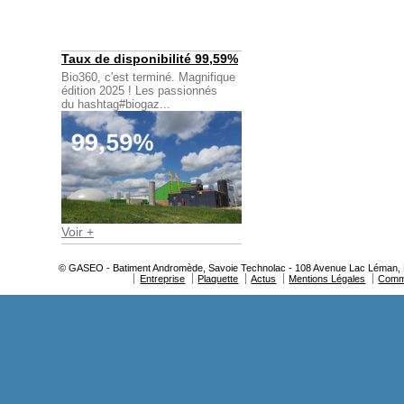
Taux de disponibilité 99,59%
Bio360, c'est terminé. Magnifique
édition 2025 ! Les passionnés
du hashtag#biogaz...
Voir +
© GASEO - Batiment Andromède, Savoie Technolac - 108 Avenue Lac Léman, BP
Entreprise
Plaquette
Actus
Mentions Légales
Comm