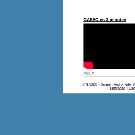
GASEO en 3 minutes
Voir +
© GASEO - Batiment Andromède, Sav
Entreprise
Pla