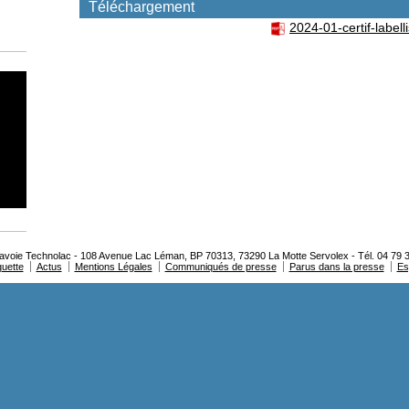
Téléchargement
2024-01-certif-label
oie Technolac - 108 Avenue Lac Léman, BP 70313, 73290 La Motte Servolex - Tél. 04 79 3
quette
Actus
Mentions Légales
Communiqués de presse
Parus dans la presse
Es