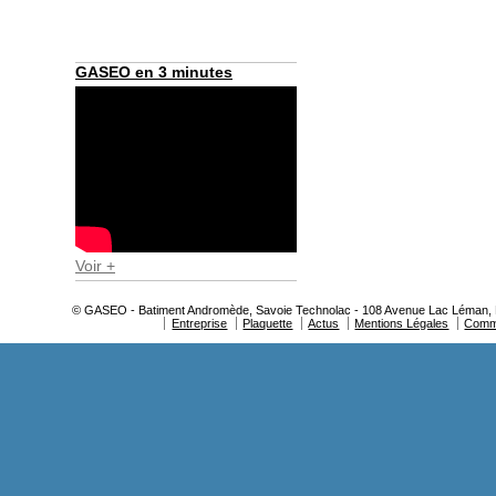
GASEO en 3 minutes
Voir +
© GASEO - Batiment Andromède, Savoie Technolac - 108 Avenue Lac Léman, BP
Entreprise
Plaquette
Actus
Mentions Légales
Comm