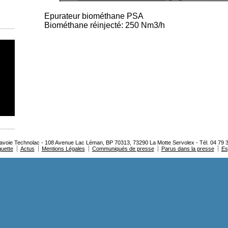
Epurateur biométhane PSA
Biométhane réinjecté: 250 Nm3/h
oie Technolac - 108 Avenue Lac Léman, BP 70313, 73290 La Motte Servolex - Tél. 04 79 3
quette
Actus
Mentions Légales
Communiqués de presse
Parus dans la presse
Es