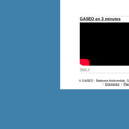
GASEO en 3 minutes
Voir +
© GASEO - Batiment Andromède, Sav
Entreprise
Pla